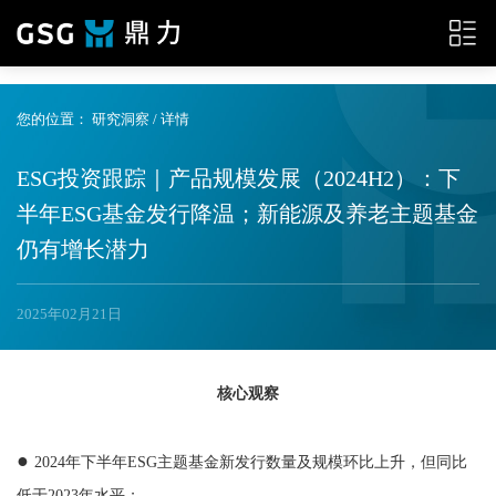
{__HEAD__}
您的位置：
研究洞察
/ 详情
ESG投资跟踪｜产品规模发展（2024H2）：下
半年ESG基金发行降温；新能源及养老主题基金
仍有增长潜力
2025年02月21日
核心观察
●
2024年下半年ESG主题基金新发行数量及规模环比上升，但同比
低于2023年水平；