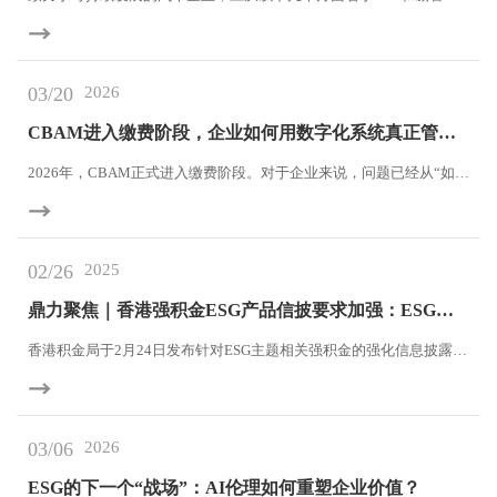
建设：首先是战略规划，接着是碳中和行动，最终形成各类报告编制
与评级提升。而这一切的核心，都应基于一个数字化的系统。
03/20
2026
CBAM进入缴费阶段，企业如何用数字化系统真正管
住“碳成本”？
2026年，CBAM正式进入缴费阶段。对于企业来说，问题已经从“如何
填报”变成：如何长期、稳定、低风险地管理产品碳成本？真正的挑
战，不在于一次申报，而在于持续的数据能力。
02/26
2025
鼎力聚焦｜香港强积金ESG产品信披要求加强：ESG资
管信披规范化提速，对内地监管制度建设有何启示
香港积金局于2月24日发布针对ESG主题相关强积金的强化信息披露新
规，明确要求强积金受托人就相关基金的ESG投资策略、监测机制及
定期评估成效进行全流程披露，并已于次日生效。此举标志着香港
ESG投资监管进一步向制度化、透明化迈进，也为内地ESG主题资管
03/06
2026
产品信披体系完善提供了重要参考。
ESG的下一个“战场”：AI伦理如何重塑企业价值？