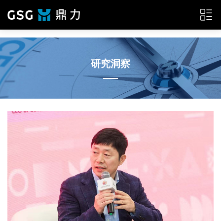
{__HEAD__}
研究洞察