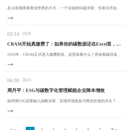
在AI浪潮席卷商业世界的今天，一个尖锐的问题浮现：当算法开始替
代人类做出关键决策时，企业的社会责任与治理框架该如何进化？
02/14
2026
CBAM开始真缴费了：如果你的碳数据还在Excel里，风
险已经发生
2026年，CBAM正式进入缴费阶段。这意味着什么？意味着碳排放数
据将直接转化为现金成本。意味着产品碳强度不再只是合规指标，而
是影响利润的变量。如果企业还在用Excel分散统计能源数据，那么问
题不是“是否合规”，而是：你是否能稳定、长期、低风险地管理碳成
06/30
2025
本？
周丹平：ESG与碳数字化管理赋能企业降本增效
如何将ESG深度融入战略决策，实现环境效益与商业价值的共生？如
何突破供应链碳管理瓶颈，构建韧性低碳生态？