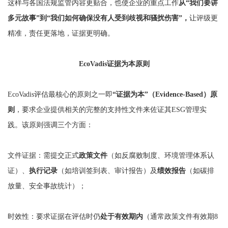
这样与各国法规监管内容更贴合，也使企业的重点工作
从“我们要讲
多元故事”到“我们如何确保没有人受到歧视和骚扰伤害”，
让评级更
精准，责任更落地，证据更明确。
EcoVadis证据为本原则
EcoVadis评估最核心的原则之一即
“证据为本”（Evidence-Based）原
则
，要求企业提供相关的完整的支持性文件来佐证其ESG管理实
践。该原则强调三个方面：
文件证据：需提交正式
政策文件
（如反腐败制度、环境管理体系认
证）、
执行记录
（如培训签到表、审计报告）及
绩效报告
（如碳排
放量、安全事故统计）；
时效性：要求证据在评估时仍
处于有效期内
（通常政策文件有效期8