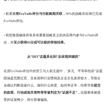
•
欧莱雅
将EcoVadis评分与付款账期关联，
96%的战略供应商已完成
EcoVadis评估。
•
联想集团确保所有具有重要战略意义的供应商均参与EcoVadis评
估，并
至少获得45分或可比较的审核结果。
从“DEI”议题具化到“反歧视和骚扰”
在原EcoVadis评估中的劳工与人权主题中，“多元、平等和包容”议题
因涵盖范围过宽，且各国和行业惯例及企业文化差异较大，导致企
业难以判断该做什么、做到什么程度、如何举证等，结果导致
提交
的政策、行动或相关资料等常被判定为“证据不足”，
议题整体被接
受的证据稀少，得分普遍偏低。