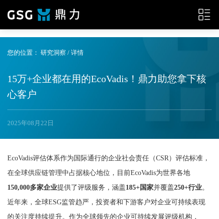
{__HEAD__}
您的位置：
研究洞察
/ 详情
15万+企业都在用的EcoVadis！鼎力助您拿下核
心客户
2025年08月22日
EcoVadis评估体系作为国际通行的企业社会责任（CSR）评估标准，
在全球供应链管理中占据核心地位，目前EcoVadis为世界各地
150,000多家企业
提供了评级服务，涵盖
185+国家
并覆盖
250+行业
。
近年来，全球ESG监管趋严，投资者和下游客户对企业可持续表现
的关注度持续提升。作为全球领先的企业可持续发展评级机构，