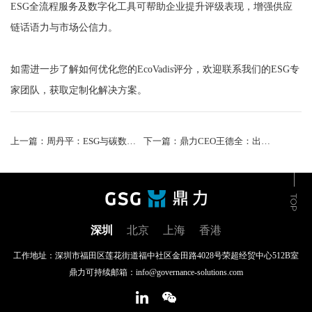
ESG全流程服务及数字化工具可帮助企业提升评级表现，增强供应
链话语力与市场公信力。
如需进一步了解如何优化您的EcoVadis评分，欢迎联系我们的ESG专
家团队，获取定制化解决方案。
上一篇：周丹平：ESG与碳数字化管理赋能企业降本增效
下一篇：鼎力CEO王德全：出海企业遇ESG难题，统一排放因子库和碳管理工具是破局关键
深圳
北京
上海
香港
工作地址：深圳市福田区莲花街道福中社区金田路4028号荣超经贸中心512B室
鼎力可持续邮箱：info@governance-solutions.com