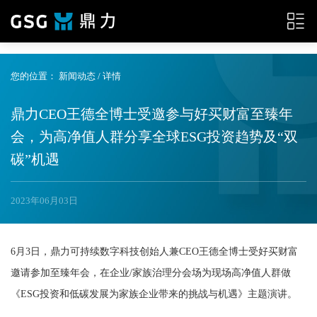
{__HEAD__}
您的位置：
新闻动态
/ 详情
鼎力CEO王德全博士受邀参与好买财富至臻年
会，为高净值人群分享全球ESG投资趋势及“双
碳”机遇
2023年06月03日
6月3日，鼎力可持续数字科技创始人兼CEO王德全博士受好买财富
邀请参加至臻年会，在企业/家族治理分会场为现场高净值人群做
《ESG投资和低碳发展为家族企业带来的挑战与机遇》主题演讲。