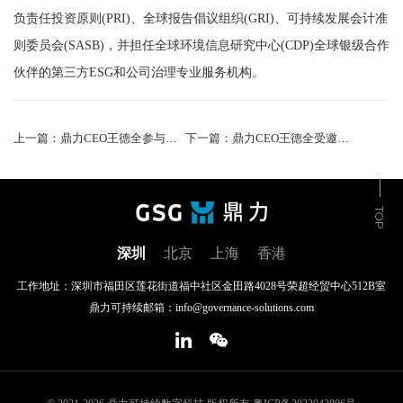
负责任投资原则(PRI)、全球报告倡议组织(GRI)、可持续发展会计准
则委员会(SASB)，并担任全球环境信息研究中心(CDP)全球银级合作
伙伴的第三方ESG和公司治理专业服务机构。
上一篇：鼎力CEO王德全参与腾讯金融研究院《ESG洞见》大咖说栏目，分享国际ESG信披标准最新动态
下一篇：鼎力CEO王德全受邀参与BEYOND Expo 2023，与参会嘉宾共探气候金融科技、ESG数据以及气候投融资
深圳
北京
上海
香港
工作地址：深圳市福田区莲花街道福中社区金田路4028号荣超经贸中心512B室
鼎力可持续邮箱：info@governance-solutions.com