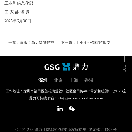
工业和信息化部
国 家 能 源 局
2025年6月30日
上一篇：喜报！鼎力碳管易™助力方达律师事务所成功设定科学碳目标（SBT）
下一篇：工业企业低碳转型支持工具闭门研讨会成功举办
深圳
北京
上海
香港
工作地址：深圳市福田区莲花街道福中社区金田路4028号荣超经贸中心512B室
鼎力可持续邮箱：info@governance-solutions.com
© 2021-2026 鼎力可持续数字科技 版权所有
粤ICP备2022043806号