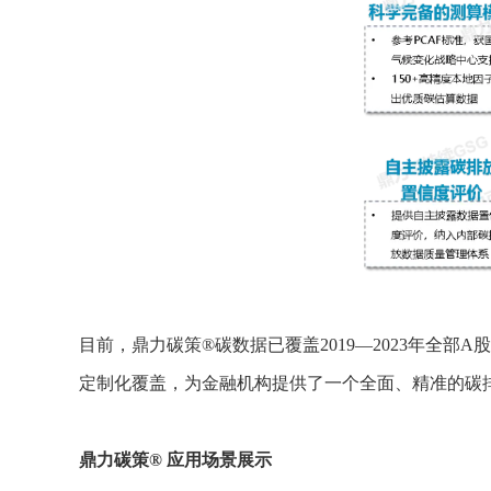
目前，鼎力碳策®碳数据已覆盖2019—2023年全
定制化覆盖，为金融机构提供了一个全面、精准的碳
鼎力碳策® 应用场景展示