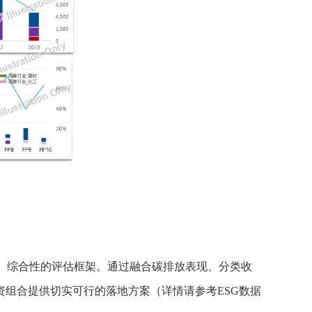
多维度、综合性的评估框架。通过融合碳排放表现、分类收
组合提供切实可行的落地方案（详情请参考ESG数据