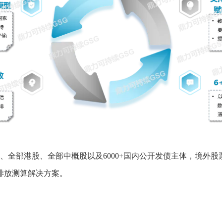
部A股、全部港股、全部中概股以及6000+国内公开发债主体，境
排放测算解决方案。