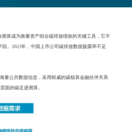
放测算成为衡量资产组合碳排放绩效的关键工具，它不
段。2023年，中国上市公司碳排放数据披露率不足
理海量公共数据信息，采用权威的碳核算金融伙伴关系
合层面的碳足迹测算。