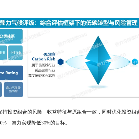
保持投资组合的风险－收益特征与原组合一致，同时优化投资组
0%，努力实现降低30%的目标。