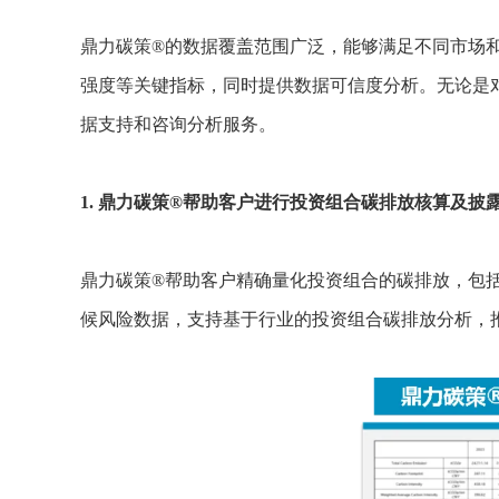
鼎力碳策®的数据覆盖范围广泛，能够满足不同市场
强度等关键指标，同时提供数据可信度分析。无论是
据支持和咨询分析服务。
1. 鼎力碳策®帮助客户进行投资组合碳排放核算及
鼎力碳策®帮助客户精确量化投资组合的碳排放，包
候风险数据，支持基于行业的投资组合碳排放分析，