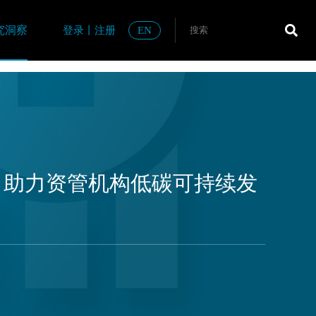
究洞察
登录
丨
注册
EN
，助力资管机构低碳可持续发