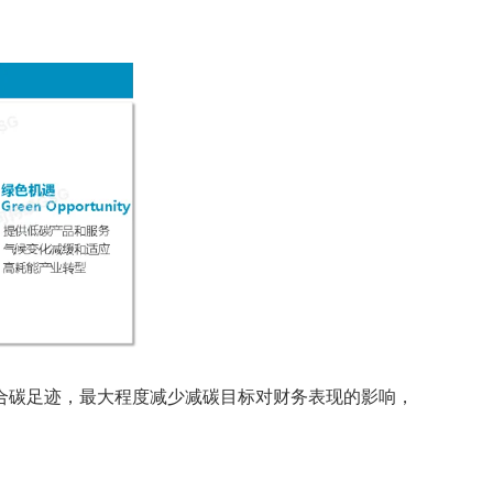
合碳足迹，最大程度减少减碳目标对财务表现的影响，