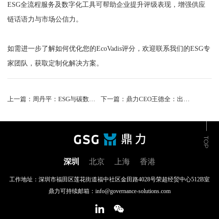
ESG全流程服务及数字化工具可帮助企业提升评级表现，增强供应
链话语力与市场公信力。
如需进一步了解如何优化您的EcoVadis评分，欢迎联系我们的ESG专
家团队，获取定制化解决方案。
上一篇：周丹平：ESG与碳数字化管理赋能企业降本增效
下一篇：鼎力CEO王德全：出海企业遇ESG难题，统一排放因子库和碳管理工具是破局关键
深圳
北京
上海
香港
工作地址：深圳市福田区莲花街道福中社区金田路4028号荣超经贸中心512B室
鼎力可持续邮箱：info@governance-solutions.com