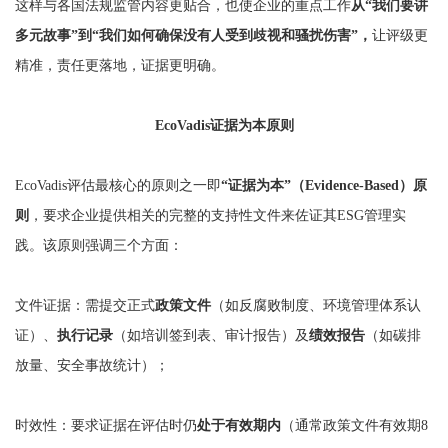
这样与各国法规监管内容更贴合，也使企业的重点工作
从“我们要讲
多元故事”到“我们如何确保没有人受到歧视和骚扰伤害”，
让评级更
精准，责任更落地，证据更明确。
EcoVadis证据为本原则
EcoVadis评估最核心的原则之一即
“证据为本”（Evidence-Based）原
则
，要求企业提供相关的完整的支持性文件来佐证其ESG管理实
践。该原则强调三个方面：
文件证据：需提交正式
政策文件
（如反腐败制度、环境管理体系认
证）、
执行记录
（如培训签到表、审计报告）及
绩效报告
（如碳排
放量、安全事故统计）；
时效性：要求证据在评估时仍
处于有效期内
（通常政策文件有效期8