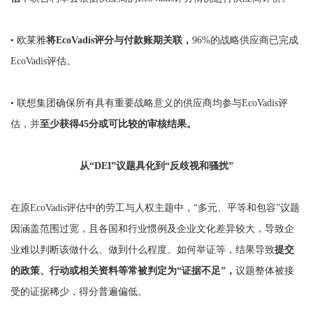
•
欧莱雅
将EcoVadis评分与付款账期关联，
96%的战略供应商已完成
EcoVadis评估。
•
联想集团确保所有具有重要战略意义的供应商均参与EcoVadis评
估，并
至少获得45分或可比较的审核结果。
从“DEI”议题具化到“反歧视和骚扰”
在原EcoVadis评估中的劳工与人权主题中，“多元、平等和包容”议题
因涵盖范围过宽，且各国和行业惯例及企业文化差异较大，导致企
业难以判断该做什么、做到什么程度、如何举证等，结果导致
提交
的政策、行动或相关资料等常被判定为“证据不足”，
议题整体被接
受的证据稀少，得分普遍偏低。