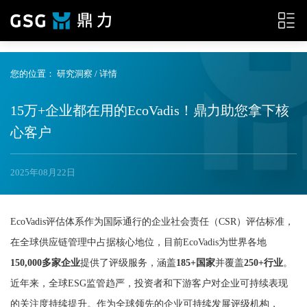
{__HEAD__}
您的位置：
研究洞察
/ 详情
15万+企业都在用的EcoVadis！鼎力助您拿下核
心客户
2025年08月22日
EcoVadis评估体系作为国际通行的企业社会责任（CSR）评估标准，
在全球供应链管理中占据核心地位，目前EcoVadis为世界各地
150,000多家企业
提供了评级服务，涵盖
185+国家
并覆盖
250+行业
。
近年来，全球ESG监管趋严，投资者和下游客户对企业可持续表现
的关注度持续提升。作为全球领先的企业可持续发展评级机构，